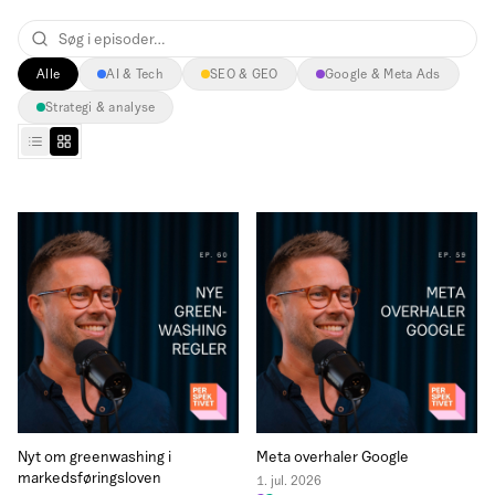
Alle
AI & Tech
SEO & GEO
Google & Meta Ads
Strategi & analyse
Nyt om greenwashing i
Meta overhaler Google
markedsføringsloven
1. jul. 2026