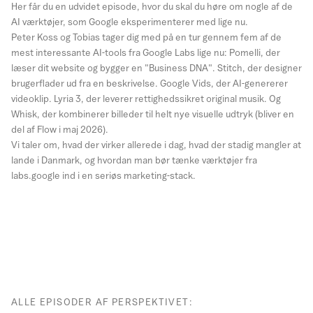
Her får du en udvidet episode, hvor du skal du høre om nogle af de
AI værktøjer, som Google eksperimenterer med lige nu.
Peter Koss og Tobias tager dig med på en tur gennem fem af de
mest interessante AI-tools fra Google Labs lige nu: Pomelli, der
læser dit website og bygger en "Business DNA". Stitch, der designer
brugerflader ud fra en beskrivelse. Google Vids, der AI-genererer
videoklip. Lyria 3, der leverer rettighedssikret original musik. Og
Whisk, der kombinerer billeder til helt nye visuelle udtryk (bliver en
del af Flow i maj 2026).
Vi taler om, hvad der virker allerede i dag, hvad der stadig mangler at
lande i Danmark, og hvordan man bør tænke værktøjer fra
labs.google ind i en seriøs marketing-stack.
ALLE EPISODER AF PERSPEKTIVET: