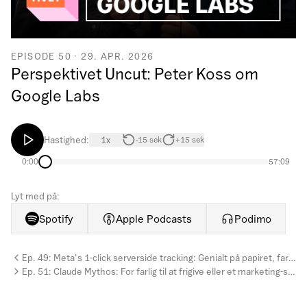
EPISODE
50
·
29. APR. 2026
Perspektivet Uncut: Peter Koss om
Google Labs
Hastighed:
1
x
-15 sek
+15 sek
0:00
57:09
Lyt med på:
Spotify
Apple Podcasts
Podimo
Ep.
49
:
Meta's 1-click serverside tracking: Genialt på papiret, farligt i praksis?
Ep.
51
:
Claude Mythos: For farlig til at frigive eller et marketing-stunt?