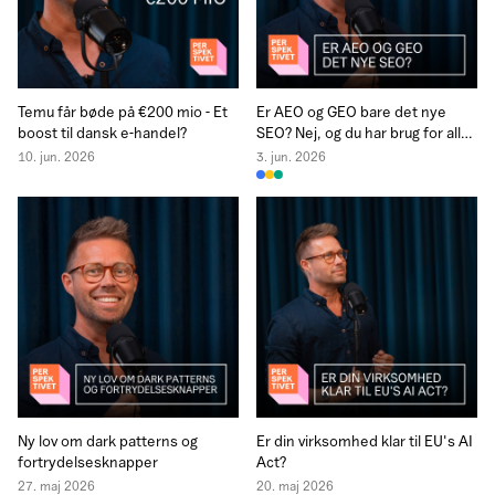
Temu får bøde på €200 mio - Et
Er AEO og GEO bare det nye
boost til dansk e-handel?
SEO? Nej, og du har brug for alle
3
10. jun. 2026
3. jun. 2026
Ny lov om dark patterns og
Er din virksomhed klar til EU's AI
fortrydelsesknapper
Act?
27. maj 2026
20. maj 2026