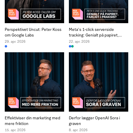
Perspektivet Uncut: Peter Koss
Meta's 1-click serverside
om Google Labs
tracking: Genialt på papiret,
farligt i praksis?
29. apr. 2026
22. apr. 2026
Effektiviser din marketing med
Derfor lægger OpenAI Sora i
mere friktion
graven
15. apr. 2026
8. apr. 2026