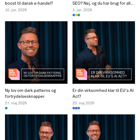
boost til dansk e-handel?
SEO? Nej, og du har brug for alle
3
10. jun. 2026
3. jun. 2026
Ny lov om dark patterns og
Er din virksomhed klar til EU's AI
fortrydelsesknapper
Act?
27. maj 2026
20. maj 2026