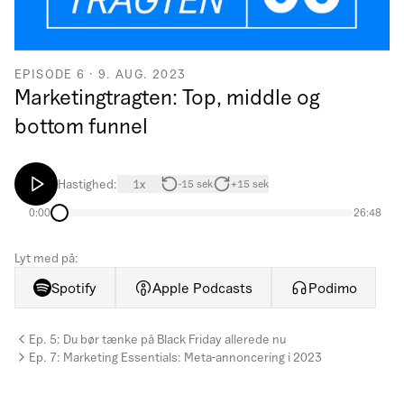
EPISODE
6
·
9. AUG. 2023
Marketingtragten: Top, middle og
bottom funnel
Hastighed:
1
x
-15 sek
+15 sek
0:00
26:48
Lyt med på:
Spotify
Apple Podcasts
Podimo
Ep.
5
:
Du bør tænke på Black Friday allerede nu
Ep.
7
:
Marketing Essentials: Meta-annoncering i 2023