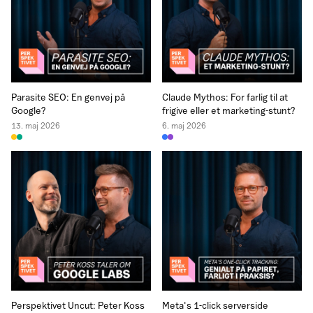
Parasite SEO: En genvej på
Claude Mythos: For farlig til at
Google?
frigive eller et marketing-stunt?
13. maj 2026
6. maj 2026
Perspektivet Uncut: Peter Koss
Meta's 1-click serverside