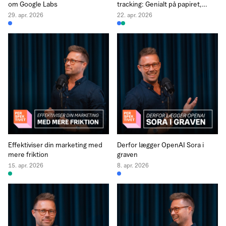
om Google Labs
tracking: Genialt på papiret,
farligt i praksis?
29. apr. 2026
22. apr. 2026
Effektiviser din marketing med
Derfor lægger OpenAI Sora i
mere friktion
graven
15. apr. 2026
8. apr. 2026